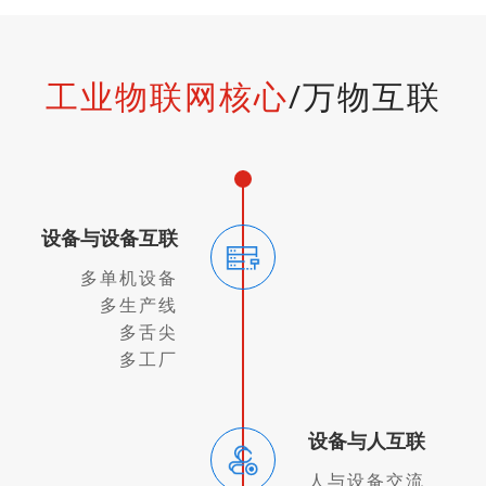
工业物联网核心
/万物互联
设备与设备互联
多单机设备
多生产线
多舌尖
多工厂
设备与人互联
人与设备交流