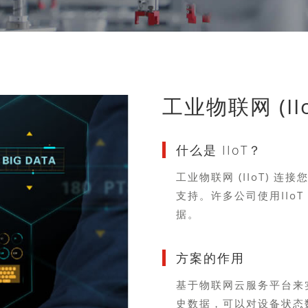
工业物联网 (IIo
什么是 IIoT？
工业物联网 (IIoT)
支持。许多公司使用IIo
据。
方案的作用
基于物联网云服务平台来
史数据，可以对设备状态