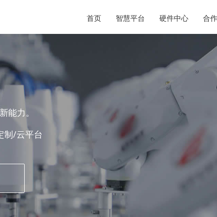
首页
智慧平台
硬件中心
合
新能力。
定制/云平台