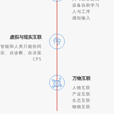
设备自助学习
人与工序
感知输入
虚拟与现实互联
器智能和人类只能协同
适应、自诊断、自决策
CPS
万物互联
人物互联
产业互联
生态互联
物物互联