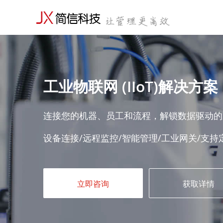
工业物联网 (IIoT)解决方案
连接您的机器、员工和流程，解锁数据驱动的
设备连接/远程监控/智能管理/工业网关/支持
立即咨询
获取详情