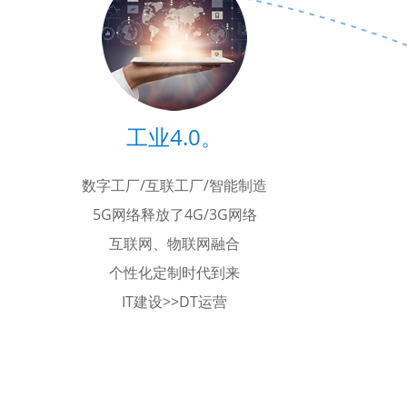
工业4.0。
数字工厂/互联工厂/智能制造
5G网络释放了4G/3G网络
互联网、物联网融合
个性化定制时代到来
IT建设>>DT运营