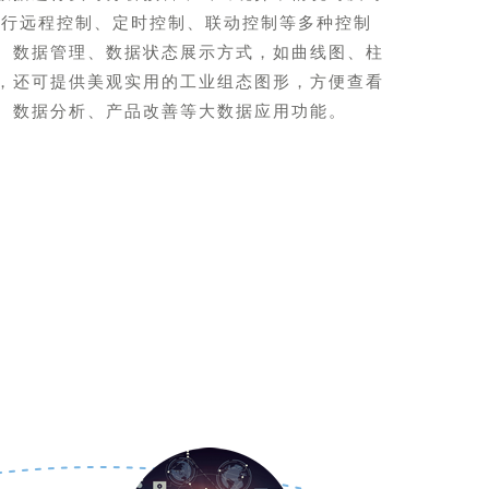
进行远程控制、定时控制、联动控制等多种控制
、数据管理、数据状态展示方式，如曲线图、柱
，还可提供美观实用的工业组态图形，方便查看
、数据分析、产品改善等大数据应用功能。