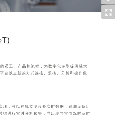
T)
 连接您的员工、产品和流程，为数字化转型提供强大
T 平台以全新的方式连接、监控、分析和操作数
实现，可以在线监测设备实时数据，追溯设备历
数据进行实时分析预警，当出现异常情况时及时